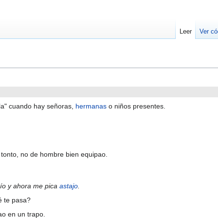
Leer
Ver có
ola" cuando hay señoras,
hermanas
o niños presentes.
 tonto, no de hombre bien equipao.
ío y ahora me pica
astajo
.
 te pasa?
ao en un trapo.