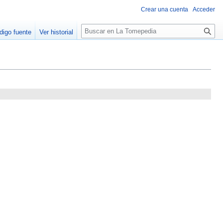
Crear una cuenta
Acceder
B
digo fuente
Ver historial
u
s
c
a
r