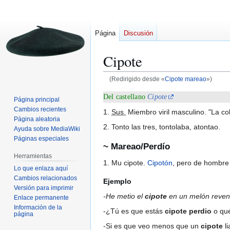
Página
Discusión
Cipote
(Redirigido desde «
Cipote mareao
»)
Ir
Ir
Del castellano
Cipote
Página principal
a
a
Cambios recientes
1.
Sus.
Miembro viril masculino. "La c
la
la
Página aleatoria
2. Tonto las tres, tontolaba, atontao.
Ayuda sobre MediaWiki
navegación
búsqueda
Páginas especiales
~ Mareao/Perdío
Herramientas
1. Mu cipote.
Cipotón
, pero de hombre
Lo que enlaza aquí
Cambios relacionados
Ejemplo
Versión para imprimir
-He metio el
cipote
en un melón reven
Enlace permanente
Información de la
-¿Tú es que estás
cipote perdio
o qué
página
-Si es que veo menos que un
cipote
li