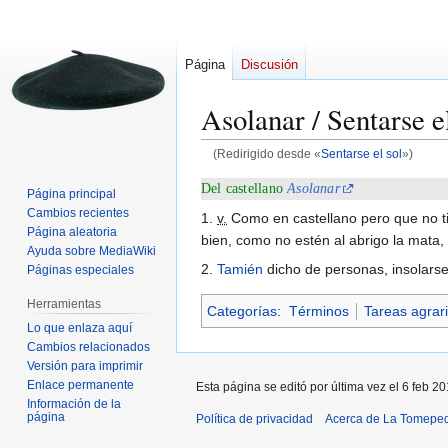
Página
Discusión
Asolanar / Sentarse e
(Redirigido desde «
Sentarse el sol
»)
Ir
Ir
Del castellano
Asolanar
Página principal
a
a
Cambios recientes
1.
v.
Como en castellano pero que no tie
la
la
Página aleatoria
bien, como no estén al abrigo la mata, 
Ayuda sobre MediaWiki
navegación
búsqueda
2.
Tamién
dicho de personas, insolarse
Páginas especiales
Herramientas
Categorías
:
Términos
Tareas agrar
Lo que enlaza aquí
Cambios relacionados
Versión para imprimir
Enlace permanente
Esta página se editó por última vez el 6 feb 20
Información de la
página
Política de privacidad
Acerca de La Tomepe