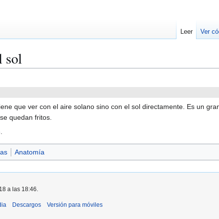
Leer
Ver có
l sol
ne que ver con el aire solano sino con el sol directamente. Es un gra
se quedan fritos.
.
ias
Anatomía
18 a las 18:46.
dia
Descargos
Versión para móviles