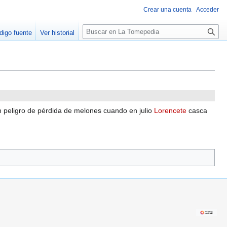
Crear una cuenta
Acceder
B
digo fuente
Ver historial
u
s
c
a
r
n peligro de pérdida de melones cuando en julio
Lorencete
casca