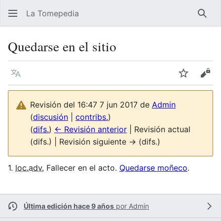
La Tomepedia
Busc
Quedarse en el sitio
Idioma
Vigilar
Ver 
Revisión del 16:47 7 jun 2017 de
Admin
(
discusión
|
contribs.
)
(
difs.
)
← Revisión anterior
| Revisión actual
(difs.) | Revisión siguiente → (difs.)
1.
loc.adv.
Fallecer en el acto.
Quedarse moñeco
.
Última edición hace 9 años
por
Admin