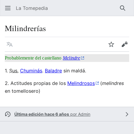
La Tomepedia
Busc
Milindrerías
Idioma
Vigilar
Ver 
Probablemente del castellano
Melindre
1.
Sus.
Chuminás
.
Baladre
sin maldá.
2. Actitudes propias de los
Melindrosos
(
melindres
en tomellosero)
Última edición hace 6 años
por
Admin