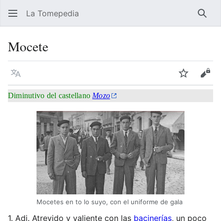
La Tomepedia
Busc
Mocete
Idioma
Vigilar
Ver 
Diminutivo del castellano
Mozo
Mocetes en to lo suyo, con el uniforme de gala
1.
Adj.
Atrevido y valiente con las
bacinerías
, un poco