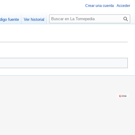
Crear una cuenta
Acceder
B
digo fuente
Ver historial
u
s
c
a
r