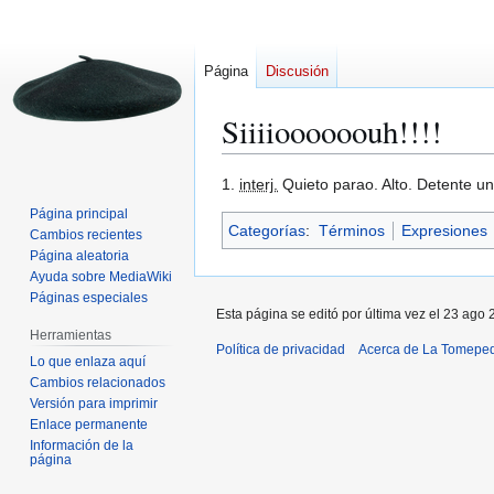
Página
Discusión
Siiiioooooouh!!!!
Ir
Ir
1.
interj.
Quieto parao. Alto. Detente u
a
a
Página principal
Categorías
:
Términos
Expresiones
la
la
Cambios recientes
navegación
búsqueda
Página aleatoria
Ayuda sobre MediaWiki
Páginas especiales
Esta página se editó por última vez el 23 ago 
Herramientas
Política de privacidad
Acerca de La Tomepe
Lo que enlaza aquí
Cambios relacionados
Versión para imprimir
Enlace permanente
Información de la
página