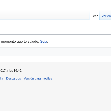
Leer
Ver có
n momento que te salude.
Seja
.
2017 a las 16:46.
dia
Descargos
Versión para móviles